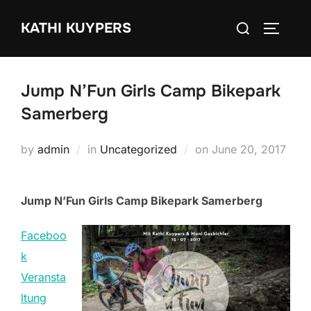
Skip
Search
KATHI KUYPERS
to
TOGGLE
for:
content
Jump N’Fun Girls Camp Bikepark
Samerberg
Posted
by
admin
in
Uncategorized
on
June 20, 2017
on
Jump N’Fun Girls Camp Bikepark Samerberg
Faceboo
k
Veransta
ltung